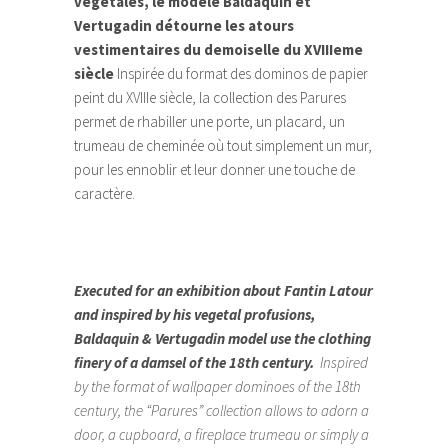
végétales, le modèle Baldaquin et
Vertugadin détourne les atours
vestimentaires du demoiselle du XVIIIeme
siècle
Inspirée du format des dominos de papier
peint du XVIIIe siècle, la collection des Parures
permet de rhabiller une porte, un placard, un
trumeau de cheminée où tout simplement un mur,
pour les ennoblir et leur donner une touche de
caractère.
Executed for an exhibition about Fantin Latour
and inspired by his vegetal profusions,
Baldaquin & Vertugadin model use the clothing
finery of a damsel of the 18th century.
Inspired
by the format of wallpaper dominoes of the 18th
century, the “Parures” collection allows to adorn a
door, a cupboard, a fireplace trumeau or simply a