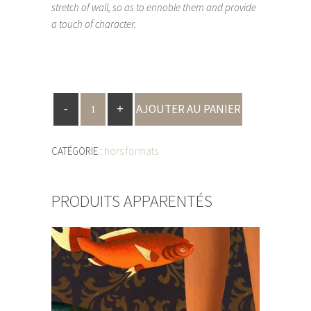
stretch of wall, so as to ennoble them and provide
a touch of character.
AJOUTER AU PANIER
CATÉGORIE :
hors formats
PRODUITS APPARENTÉS