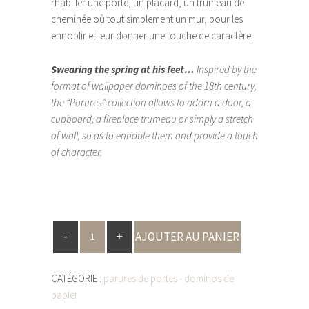
rhabiller une porte, un placard, un trumeau de
cheminée où tout simplement un mur, pour les
ennoblir et leur donner une touche de caractère.
Swearing the spring at his feet…
Inspired by the
format of wallpaper dominoes of the 18th century,
the “Parures” collection allows to adorn a door, a
cupboard, a fireplace trumeau or simply a stretch
of wall, so as to ennoble them and provide a touch
of character.
AJOUTER AU PANIER
CATÉGORIE :
parures de portes - dominos de
papier