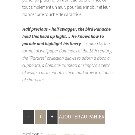
tout simplement un mur, pour les ennoblir et leur
donner une touche de caractère.
Half precious – half swagger, the bird Panache
hold this head up hight… He knows how to
parade and highlight his finery.
Inspired by the
format of wallpaper dominoes of the 18th century,
the “Parures” collection allows to adorn a door, a
cupboard, a fireplace trumeau or simply a stretch
of wall, so as to ennoble them and provide a touch
of character.
AJOUTER AU PANIER
CATÉGORIE :
oiseaux endimanchés